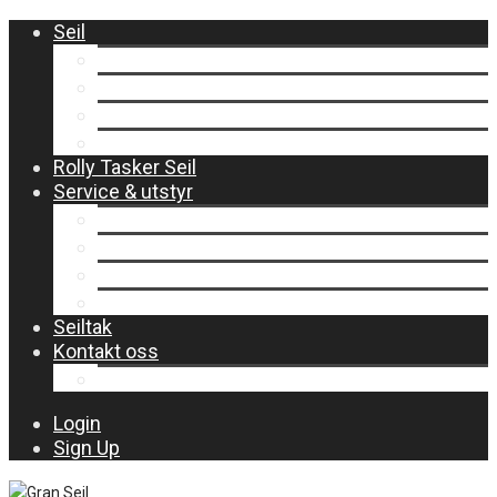
Seil
Storseil
Forseil
Flyvende Forseil
One Design
Rolly Tasker Seil
Service & utstyr
Seilservice
Bomtrekk og spesialtrekk
Utstyrsbutikk
Vintertrekk
Seiltak
Kontakt oss
Om Gran Seil
Login
Sign Up