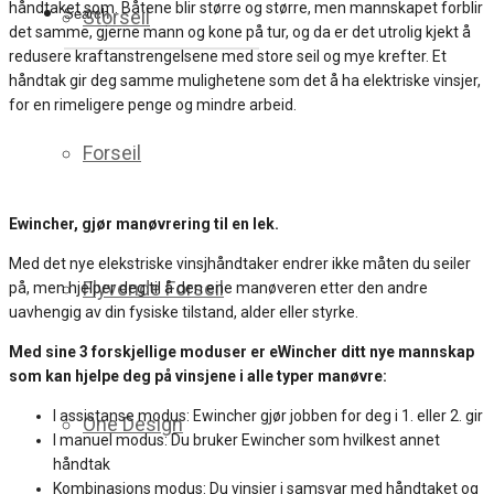
håndtaket som. Båtene blir større og større, men mannskapet forblir
Storseil
det samme, gjerne mann og kone på tur, og da er det utrolig kjekt å
redusere kraftanstrengelsene med store seil og mye krefter. Et
håndtak gir deg samme mulighetene som det å ha elektriske vinsjer,
for en rimeligere penge og mindre arbeid.
Forseil
Ewincher, gjør manøvrering til en lek.
Med det nye elekstriske vinsjhåndtaker endrer ikke måten du seiler
Flyvende Forseil
på, men hjelper deg til å den ene manøveren etter den andre
uavhengig av din fysiske tilstand, alder eller styrke.
Med sine 3 forskjellige moduser er eWincher ditt nye mannskap
som kan hjelpe deg på vinsjene i alle typer manøvre:
I assistanse modus: Ewincher gjør jobben for deg i 1. eller 2. gir
One Design
I manuel modus: Du bruker Ewincher som hvilkest annet
håndtak
Kombinasjons modus: Du vinsjer i samsvar med håndtaket og