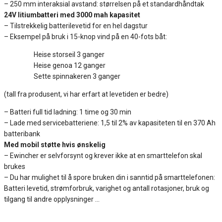
– 250 mm interaksial avstand: størrelsen på et standardhåndtak
24V litiumbatteri med 3000 mah kapasitet
– Tilstrekkelig batterilevetid for en hel dagstur
– Eksempel på bruk i 15-knop vind på en 40-fots båt:
Heise storseil 3 ganger
Heise genoa 12 ganger
Sette spinnakeren 3 ganger
(tall fra produsent, vi har erfart at levetiden er bedre)
– Batteri full tid ladning: 1 time og 30 min
– Lade med servicebatteriene: 1,5 til 2% av kapasiteten til en 370 Ah
batteribank
Med mobil støtte hvis ønskelig
– Ewincher er selvforsynt og krever ikke at en smarttelefon skal
brukes
– Du har mulighet til å spore bruken din i sanntid på smarttelefonen:
Batteri levetid, strømforbruk, varighet og antall rotasjoner, bruk og
tilgang til andre opplysninger …