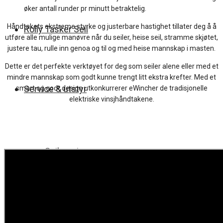
øker antall runder pr minutt betraktelig.
Håndtakets ekstreme styrke og justerbare hastighet tillater deg å å
Rolly Tasker Seil
utføre alle mulige manøvre når du seiler, heise seil, stramme skjøtet,
justere tau, rulle inn genoa og til og med heise mannskap i masten.
Dette er det perfekte verktøyet for deg som seiler alene eller med et
mindre mannskap som godt kunne trengt litt ekstra krefter. Med et
Service & utstyr
smart og godt design utkonkurrerer eWincher de tradisjonelle
elektriske vinsjhåndtakene.
Seilservice
Bomtrekk og spesialtrekk