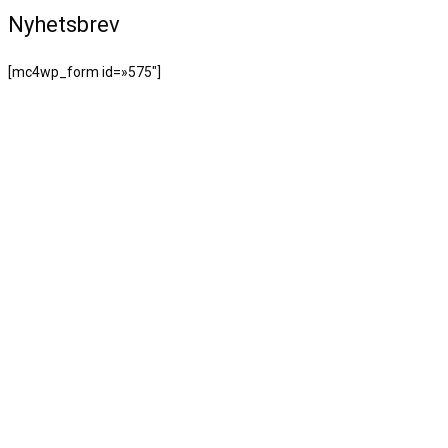
Nyhetsbrev
[mc4wp_form id=»575″]