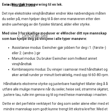
Kontakt oss
Ewincher, gjør manøvrering til en lek.
Det nye elekstriske vinsjhåndtaker endrer ikke nødvendigvis måten
du seiler på, men hjelper deg til å den ene manøveren etter den
andre uavhengig av din fysiske tilstand, alder eller styrke.
Med sine 3 forskjellige moduser er eWincher ditt nye mannskap
Om Gran Seil
som kan hjelpe deg på vinsjene i alle typer manøvre:
Assistanse modus: Ewincher gjør jobben for deg i 1. (første-)
eller 2. (andre-) gir
Manuel modus: Du bruker Ewincher som hvilkest annet
vinsjhåndtak
Kombinasjons modus: Du vinsjer i samsvar med håndtaket og
øker antall runder pr minutt betraktelig, med opp til 60-80 rpm.
Håndtakets ekstreme styrke og justerbare hastighet tillater deg å å
utføre alle mulige manøvre når du seiler, heise seil, stramme skjøtet,
justere tau, rulle inn genoa og til og med heise mannskap i masten.
Dette er det perfekte verktøyet for deg som seiler alene eller med et
mindre mannskap som godt kunne trengt litt ekstra krefter. Med et