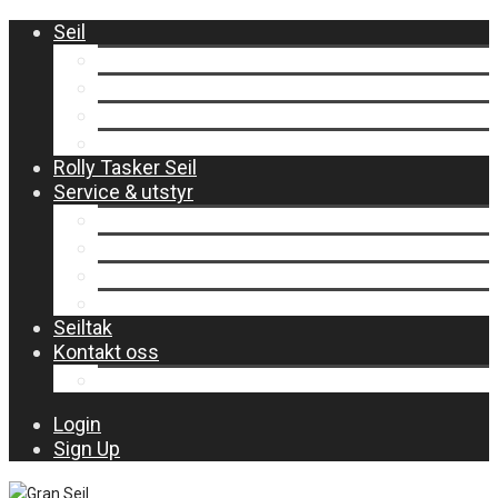
Seil
Storseil
Forseil
Flyvende Forseil
One Design
Rolly Tasker Seil
Service & utstyr
Seilservice
Bomtrekk og spesialtrekk
Utstyrsbutikk
Vintertrekk
Seiltak
Kontakt oss
Om Gran Seil
Login
Sign Up