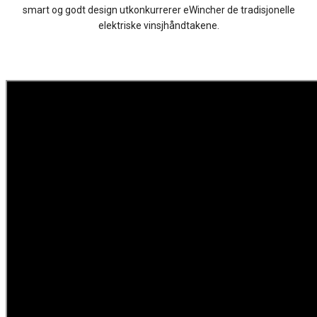
smart og godt design utkonkurrerer eWincher de tradisjonelle
elektriske vinsjhåndtakene.