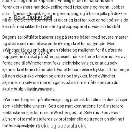
stor kraft og batterikapasitet. Endelig er det et håndtak som
forenkler «short-handed» seiling med feks: kone og mann. Jobber
som: å heise storseil, rulle inn genoa, slag, og å heise jolla på dekk er
Rolly Tasker Seil
nå en lek. Seilere som føler at alder og krefter ikke er helt på sin side
kan nå med sikkerhet i et stødig støppeaparat utvide sin tid i båt.
Dagens seilbåtflåte baserer seg på større båter, med høyere master
og større seil med tilsvarende økning i krefter og tyngde. Med
eWincher får du en helt annen følelse og mulighet for å utføre de
Service & utstyr
oppgavene du skal på båten, spesielt når kreftene taler imot. En av
fordelene til eWincher mot feks. elektriske vinsjer, er at du selv
kjenner kreftene i håndtaket. For ofte har seilere trykket litt for lenge
på den elektriske vinsjen og dratt noe i stykker. Med eWincher
skjønner du selv om noe er «galt», på samme måte som om du
Seilservice
skulle brukt vinsjen manuelt.
eWincher fungerer på alle vinsjer, og praktisk talt blir alle dine vinsjer
som «elektriske vinsjer». Sett opp mot kostnadene for å installere
elektriske vinsjer kommer eWincher godt ut. Selv mot
konverter
kit,
som ofte må installeres av profesjonelle og trenger en økning i
Bomtrekk og spesialtrekk
batterikapasiteten.