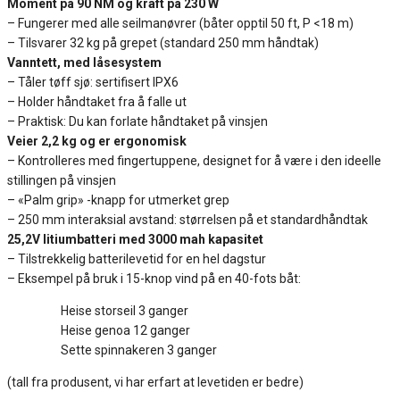
Moment på 90 NM og kraft på 230 W
– Fungerer med alle seilmanøvrer (båter opptil 50 ft, P <18 m)
– Tilsvarer 32 kg på grepet (standard 250 mm håndtak)
Vanntett, med låsesystem
– Tåler tøff sjø: sertifisert IPX6
– Holder håndtaket fra å falle ut
– Praktisk: Du kan forlate håndtaket på vinsjen
Veier 2,2 kg og er ergonomisk
– Kontrolleres med fingertuppene, designet for å være i den ideelle
stillingen på vinsjen
– «Palm grip» -knapp for utmerket grep
– 250 mm interaksial avstand: størrelsen på et standardhåndtak
25,2V litiumbatteri med 3000 mah kapasitet
– Tilstrekkelig batterilevetid for en hel dagstur
– Eksempel på bruk i 15-knop vind på en 40-fots båt:
Heise storseil 3 ganger
Heise genoa 12 ganger
Sette spinnakeren 3 ganger
(tall fra produsent, vi har erfart at levetiden er bedre)