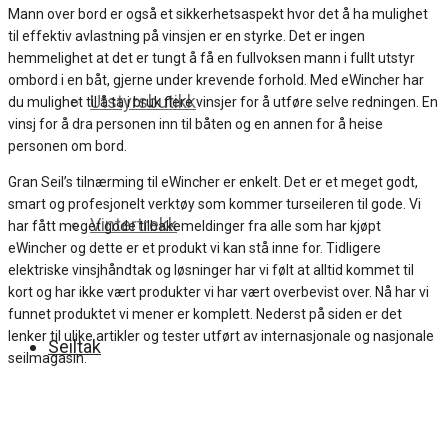
Mann over bord er også et sikkerhetsaspekt hvor det å ha mulighet
til effektiv avlastning på vinsjen er en styrke. Det er ingen
hemmelighet at det er tungt å få en fullvoksen mann i fullt utstyr
ombord i en båt, gjerne under krevende forhold. Med eWincher har
Utstyrsbutikk
du mulighet til å ta i bruk flere vinsjer for å utføre selve redningen. En
vinsj for å dra personen inn til båten og en annen for å heise
personen om bord.
Gran Seil’s tilnærming til eWincher er enkelt. Det er et meget godt,
smart og profesjonelt verktøy som kommer turseileren til gode. Vi
Vintertrekk
har fått meget gode tilbakemeldinger fra alle som har kjøpt
eWincher og dette er et produkt vi kan stå inne for. Tidligere
elektriske vinsjhåndtak og løsninger har vi følt at alltid kommet til
kort og har ikke vært produkter vi har vært overbevist over. Nå har vi
funnet produktet vi mener er komplett. Nederst på siden er det
lenker til ulike artikler og tester utført av internasjonale og nasjonale
Seiltak
seilmagasin.