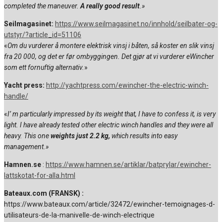
completed the maneuver.
A really good result
.»
Seilmagasinet:
https://www.seilmagasinet.no/innhold/seilbater-og-
utstyr/?article_id=51106
«
Om du vurderer å montere elektrisk vinsj i båten, så koster en slik vinsj
fra 20 000, og det er før ombyggingen. Det gjør at vi vurderer eWincher
som ett fornuftig alternativ.
»
Yacht press:
http://yachtpress.com/ewincher-the-electric-winch-
handle/
«
I’ m particularly impressed by its weight that, I have to confess it, is very
light. I have already tested other electric winch handles and they were all
heavy. This one
weights just 2.2 kg,
which results into easy
management.»
Hamnen.se
:
https://www.hamnen.se/artiklar/batprylar/ewincher-
lattskotat-for-alla.html
Bateaux.com (FRANSK) :
https://www.bateaux.com/article/32472/ewincher-temoignages-d-
utilisateurs-de-la-manivelle-de-winch-electrique