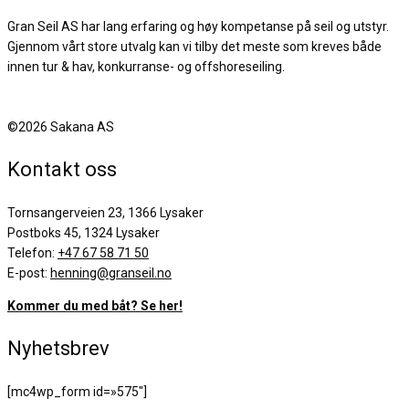
Gran Seil AS har lang erfaring og høy kompetanse på seil og utstyr.
Gjennom vårt store utvalg kan vi tilby det meste som kreves både
innen tur & hav, konkurranse- og offshoreseiling.
©2026 Sakana AS
Kontakt oss
Tornsangerveien 23, 1366 Lysaker
Postboks 45, 1324 Lysaker
Telefon:
+47 67 58 71 50
E-post:
henning@granseil.no
Kommer du med båt? Se her!
Nyhetsbrev
[mc4wp_form id=»575″]