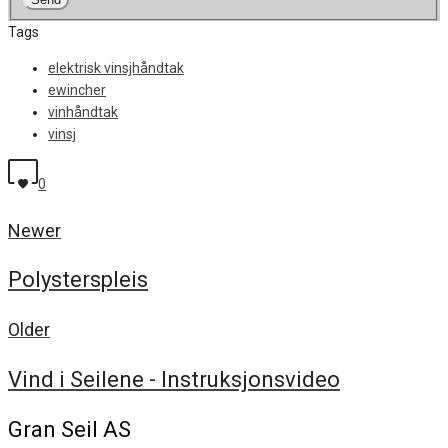
Tags
elektrisk vinsjhåndtak
ewincher
vinhåndtak
vinsj
0
Newer
Polysterspleis
Older
Vind i Seilene - Instruksjonsvideo
Gran Seil AS