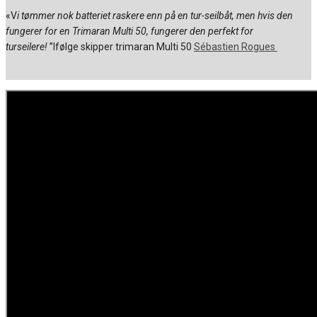
«V
i tømmer nok batteriet raskere enn på en tur-seilbåt, men hvis den
fungerer for en Trimaran Multi 50, fungerer den perfekt for
turseilere!
”Ifølge skipper trimaran Multi 50
Sébastien Rogues