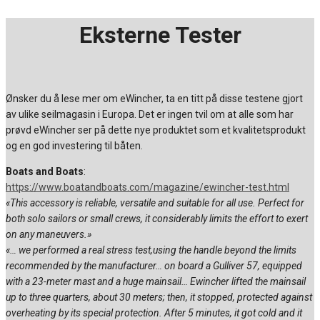
Eksterne Tester
Ønsker du å lese mer om eWincher, ta en titt på disse testene gjort
av ulike seilmagasin i Europa. Det er ingen tvil om at alle som har
prøvd eWincher ser på dette nye produktet som et kvalitetsprodukt
og en god investering til båten.
Boats and Boats
:
https://www.boatandboats.com/magazine/ewincher-test.html
«This accessory is reliable, versatile and suitable for all use. Perfect for
both solo sailors or small crews, it considerably limits the effort to exert
on any maneuvers.»
«… we performed a real stress test,using the handle beyond the limits
recommended by the manufacturer… on board a Gulliver 57, equipped
with a 23-meter mast and a huge mainsail… Ewincher lifted the mainsail
up to three quarters, about 30 meters; then, it stopped, protected against
overheating by its special protection. After 5 minutes, it got cold and it