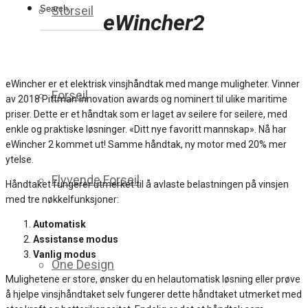
Storseil
eWincher2
eWincher er et elektrisk vinsjhåndtak med mange muligheter. Vinner
Forseil
av 2018 Pittman innovation awards og nominert til ulike maritime
priser. Dette er et håndtak som er laget av seilere for seilere, med
enkle og praktiske løsninger. «Ditt nye favoritt mannskap». Nå har
eWincher 2 kommet ut! Samme håndtak, ny motor med 20% mer
ytelse.
Flyvende Forseil
Håndtaket fungerer utmerket til å avlaste belastningen på vinsjen
med tre nøkkelfunksjoner:
Automatisk
Assistanse modus
Vanlig modus
One Design
Mulighetene er store, ønsker du en helautomatisk løsning eller prøve
å hjelpe vinsjhåndtaket selv fungerer dette håndtaket utmerket med